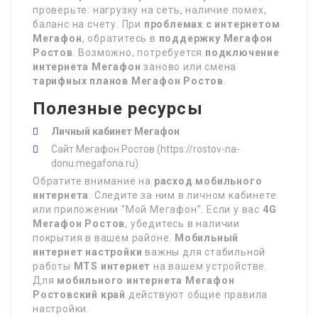
проверьте: нагрузку на сеть, наличие помех,
баланс на счету. При
проблемах с интернетом
Мегафон
, обратитесь в
поддержку Мегафон
Ростов
. Возможно, потребуется
подключение
интернета Мегафон
заново или смена
тарифных планов Мегафон Ростов
.
Полезные ресурсы
Личный кабинет Мегафон
Сайт Мегафон Ростов (https://rostov-na-
donu.megafona.ru)
Обратите внимание на
расход мобильного
интернета
. Следите за ним в личном кабинете
или приложении “Мой Мегафон”. Если у вас
4G
Мегафон Ростов
, убедитесь в наличии
покрытия в вашем районе.
Мобильный
интернет настройки
важны для стабильной
работы
MTS интернет
на вашем устройстве.
Для
мобильного интернета Мегафон
Ростовский край
действуют общие правила
настройки.